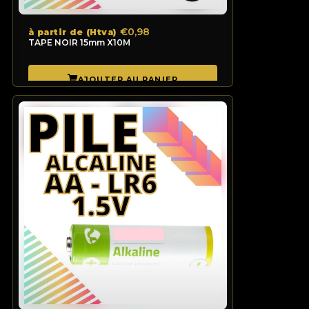
€0,98
à partir de (Htva)
TAPE NOIR 15mm X10M