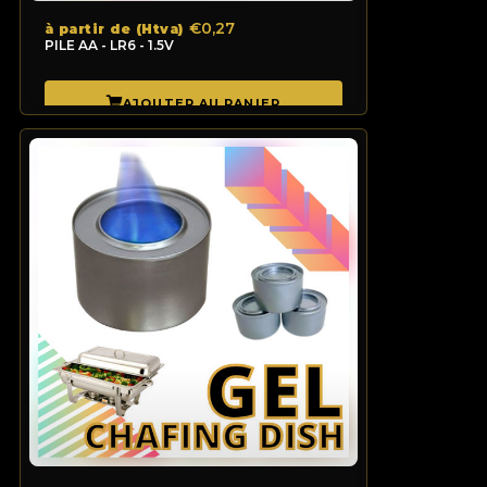
€0,27
à partir de (Htva)
PILE AA - LR6 - 1.5V