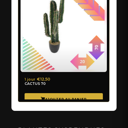
€12,50
1 jour
CACTUS 70