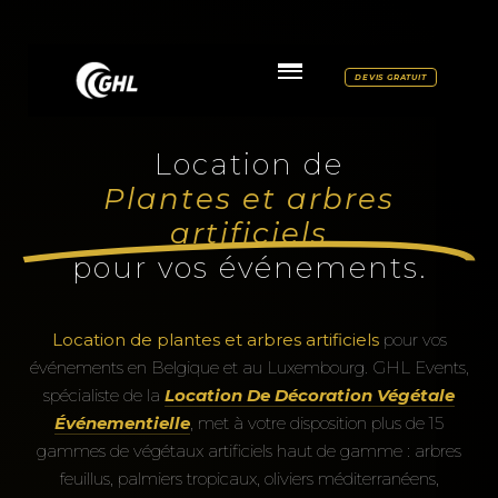
DEVIS GRATUIT
Location de
Plantes et arbres
artificiels
pour vos événements.
Location de plantes et arbres artificiels
pour vos
événements en Belgique et au Luxembourg. GHL Events,
spécialiste de la
Location De Décoration Végétale
Événementielle
, met à votre disposition plus de 15
gammes de végétaux artificiels haut de gamme : arbres
feuillus, palmiers tropicaux, oliviers méditerranéens,