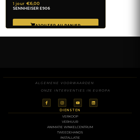
€6,00
1 jour
SENNHEISER E906
WAT IS UW BELANGRIJKSTE BEHOEFTE?
ALGEMENE VOORWAARDEN
ONZE INTERVENTIES IN EUROPA
Servies / meubilair
Geluid
DIENSTEN
VERKOOP
Verlichting / video
VERHUUR
ANIMATIE WINKELCENTRUM
TWEEDEHANDS
Structuur / verwarming
INSTALLATIE