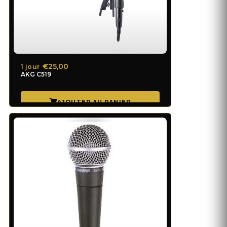
€25,00
1 jour
AKG C519