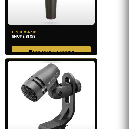
€4,96
1 jour
SHURE SM58