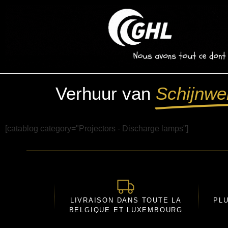
Verhuur van
Schijnwe
[catablog category="Projectors - Discharge lamps"]
LIVRAISON DANS TOUTE LA
PL
BELGIQUE ET LUXEMBOURG