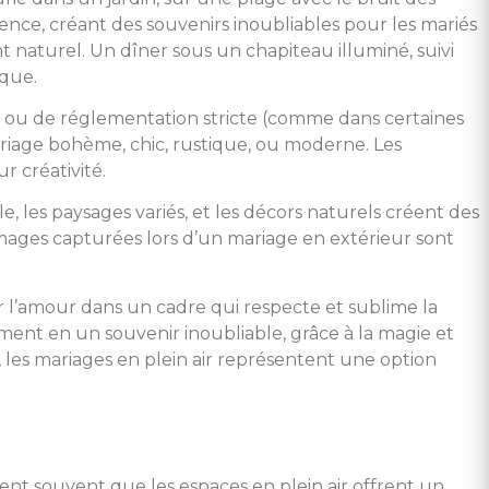
ence, créant des souvenirs inoubliables pour les mariés
nt naturel. Un dîner sous un chapiteau illuminé, suivi
ique.
es ou de réglementation stricte (comme dans certaines
ariage bohème, chic, rustique, ou moderne. Les
ur créativité.
, les paysages variés, et les décors naturels créent des
mages capturées lors d’un mariage en extérieur sont
 l’amour dans un cadre qui respecte et sublime la
oment en un souvenir inoubliable, grâce à la magie et
é, les mariages en plein air représentent une option
nt souvent que les espaces en plein air offrent un