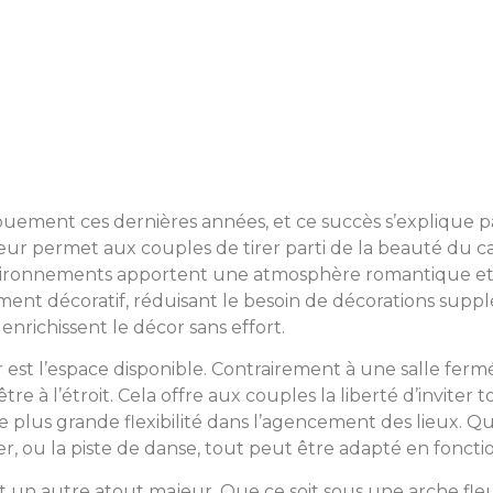
gouement ces dernières années, et ce succès s’explique 
rieur permet aux couples de tirer parti de la beauté du cad
environnements apportent une atmosphère romantique et s
nt décoratif, réduisant le besoin de décorations suppléme
enrichissent le décor sans effort.
r est l’espace disponible. Contrairement à une salle fer
e à l’étroit. Cela offre aux couples la liberté d’inviter t
us grande flexibilité dans l’agencement des lieux. Que c
er, ou la piste de danse, tout peut être adapté en foncti
st un autre atout majeur. Que ce soit sous une arche fleu