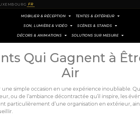
FR
 LUXEMBOURG
MOBILIER & RÉCEPTION
TENTES & EXTÉRIEUR
SON, LUMIÈRE & VIDÉO
SCÈNES & STANDS
DÉCORS & ANIMATIONS
SOLUTIONS SUR MESURE
ts Qui Gagnent à Êtr
Air
une simple occasion en une expérience inoubliable. Qu’i
ur, ou de l’ambiance décontractée qu’il inspire, les évé
nt particulièrement d’une organisation en extérieur, ain
illir.