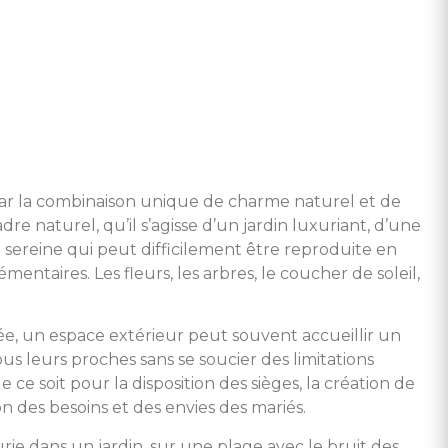
par la combinaison unique de charme naturel et de
re naturel, qu’il s’agisse d’un jardin luxuriant, d’une
ereine qui peut difficilement être reproduite en
ntaires. Les fleurs, les arbres, le coucher de soleil,
mée, un espace extérieur peut souvent accueillir un
ous leurs proches sans se soucier des limitations
e soit pour la disposition des sièges, la création de
on des besoins et des envies des mariés.
rie dans un jardin, sur une plage avec le bruit des