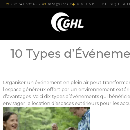
✆
+32 (4) 387.65.23
✉
Info@ghl.be
◆
VIVEGNIS — BELGIQUE &
10 Types d’Événemen
Organiser un événement en plein air peut transformer 
l’espace généreux offert par un environnement extérie
d’avantages. Voici dix types d’événements qui bénéficie
envisager la location d’espaces extérieurs pour les accue