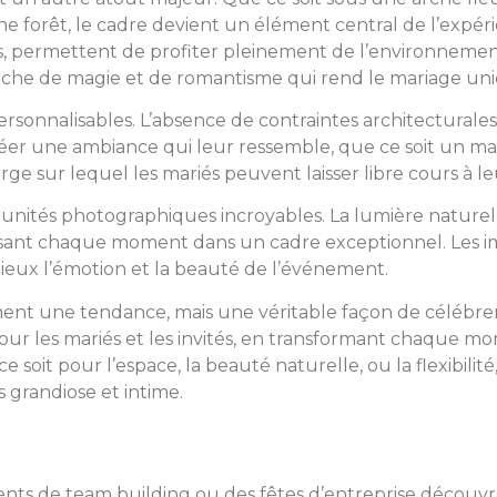
ne forêt, le cadre devient un élément central de l’expéri
elles, permettent de profiter pleinement de l’environneme
ouche de magie et de romantisme qui rend le mariage un
personnalisables. L’absence de contraintes architectural
créer une ambiance qui leur ressemble, que ce soit un m
ierge sur lequel les mariés peuvent laisser libre cours à le
unités photographiques incroyables. La lumière naturelle
lisant chaque moment dans un cadre exceptionnel. Les i
mieux l’émotion et la beauté de l’événement.
ment une tendance, mais une véritable façon de célébrer
 pour les mariés et les invités, en transformant chaque m
soit pour l’espace, la beauté naturelle, ou la flexibilit
 grandiose et intime.
nts de team building ou des fêtes d’entreprise découvre