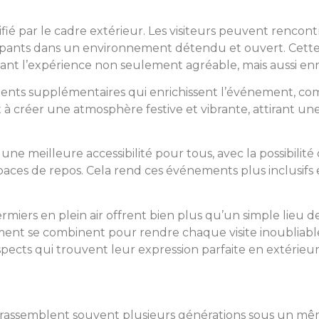
é par le cadre extérieur. Les visiteurs peuvent rencontre
ipants dans un environnement détendu et ouvert. Cette 
ant l’expérience non seulement agréable, mais aussi enri
ments supplémentaires qui enrichissent l’événement, co
à créer une atmosphère festive et vibrante, attirant une 
 une meilleure accessibilité pour tous, avec la possibilit
espaces de repos. Cela rend ces événements plus inclusifs
miers en plein air offrent bien plus qu’un simple lieu de
ouvement se combinent pour rendre chaque visite inoubli
aspects qui trouvent leur expression parfaite en extérieur
ui rassemblent souvent plusieurs générations sous un mêm