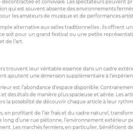
ce décontractée et conviviale. Les spectateurs peuvent p
ion qui est souvent absente des environnements fermés.
ir pour les amateurs de musique et de performances artis
ple alternative aux salles traditionnelles ; ils offrent u
 ce soit pour un grand festival ou une petite représenta
 de l’art.
iers trouvent leur véritable essence dans un cadre extéri
vement ajoutent une dimension supplémentaire à l’expérienc
rieur est l’abondance d’espace disponible. Contrairemen
t des étals de manière plus spacieuse et aérée. Les art
s la possibilité de découvrir chaque article à leur rythme,
, en profitant de l’air frais et du cadre naturel, transf
e long d’une rue piétonne, l’environnement extérieur per
 Les marchés fermiers, en particulier, bénéficient de c