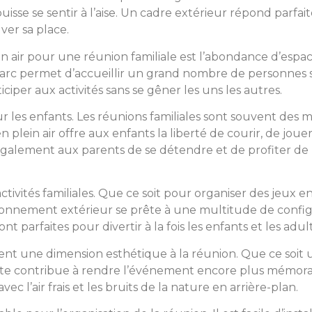
sse se sentir à l’aise. Un cadre extérieur répond parfai
er sa place.
in air pour une réunion familiale est l’abondance d’espa
arc permet d’accueillir un grand nombre de personnes s
ciper aux activités sans se gêner les uns les autres.
r les enfants. Les réunions familiales sont souvent des
lein air offre aux enfants la liberté de courir, de jouer
alement aux parents de se détendre et de profiter de l
activités familiales. Que ce soit pour organiser des jeux
ironnement extérieur se prête à une multitude de configura
 parfaites pour divertir à la fois les enfants et les adul
nt une dimension esthétique à la réunion. Que ce soit u
e contribue à rendre l’événement encore plus mémorable
c l’air frais et les bruits de la nature en arrière-plan.