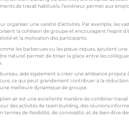
ments de travail habituels, l’extérieur permet aux empl
our organiser une variété d’activités. Par exemple, les va
avorisent la cohésion de groupe et encouragent l’esprit d’éq
tivité et la motivation des participants.
ir, comme les barbecues ou les pique-niques, ajoutent u
dre naturel permet de briser la glace entre les collègues
.
 du bureau, aide également à créer une ambiance propice à
 nature, ce qui peut grandement contribuer à la réduction 
t une meilleure dynamique de groupe.
lein air est une excellente manière de combiner travail
ur des activités de team building, des réunions informel
ermes de flexibilité, de convivialité, et de bien-être des