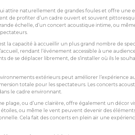
ui attire naturellement de grandes foules et offre une ex
ttent de profiter d’un cadre ouvert et souvent pittoresq
 grande échelle, d’un concert acoustique intime, ou même
spectateurs.
st la capacité à accueillir un plus grand nombre de spect
d’accueil, rendant l’événement accessible à une audien
pants de se déplacer librement, de s’installer où ils le sou
nvironnements extérieurs peut améliorer l’expérience aud
ersion totale pour les spectateurs. Les concerts acoustiq
ns le cadre environnant.
une plage, ou d’une clairière, offre également un décor v
es étoiles, ou même le vent peuvent devenir des éléments
onnelle. Cela fait des concerts en plein air une expérienc