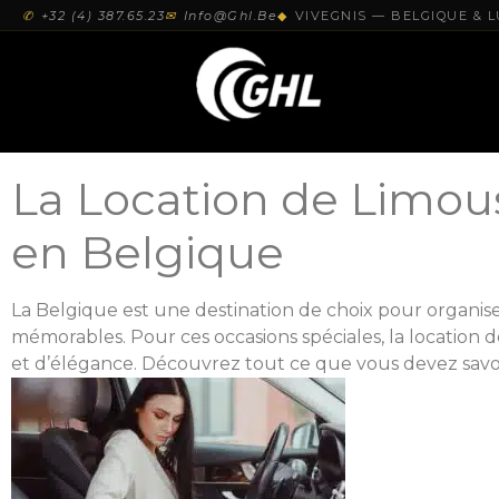
✆
+32 (4) 387.65.23
✉
Info@ghl.be
◆
VIVEGNIS — BELGIQUE &
La Location de Limou
en Belgique
La Belgique est une destination de choix pour organis
mémorables. Pour ces occasions spéciales, la location 
et d’élégance. Découvrez tout ce que vous devez savoi