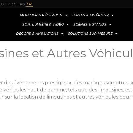
FR
 LUXEMBOURG
MOBILIER & RÉCEPTION
TENTES & EXTÉRIEUR
SON, LUMIÈRE & VIDÉO
SCÈNES & STANDS
DÉCORS & ANIMATIONS
SOLUTIONS SUR MESURE
sines et Autres Véhic
er des événements prestigieux, des mariages somptueux, 
de véhicules haut de gamme, tels que des limousines, es
r sur la location de limousines et autres véhicules pou