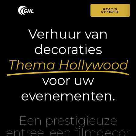
GRATIS
OFFERTE
Verhuur van
decoraties
Thema Hollywood
voor uw
evenementen.
Een prestigieuze
entree, een filmdecor