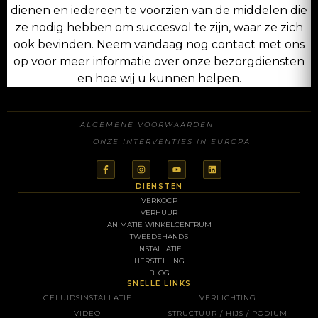
dienen en iedereen te voorzien van de middelen die
ze nodig hebben om succesvol te zijn, waar ze zich
ook bevinden. Neem vandaag nog contact met ons
op voor meer informatie over onze bezorgdiensten
en hoe wij u kunnen helpen.
WAT IS UW BELANGRIJKSTE BEHOEFTE?
ALGEMENE VOORWAARDEN
ONZE INTERVENTIES IN EUROPA
Servies / meubilair
Geluid
DIENSTEN
VERKOOP
Verlichting / video
VERHUUR
ANIMATIE WINKELCENTRUM
TWEEDEHANDS
Structuur / verwarming
INSTALLATIE
HERSTELLING
Meerdere behoeften / volledig evenement
BLOG
SNELLE LINKS
GELUIDSINSTALLATIE
VERLICHTING
Ik weet het niet / advies gewenst
VIDEO
STRUCTUUR / HIJS / PODIUM