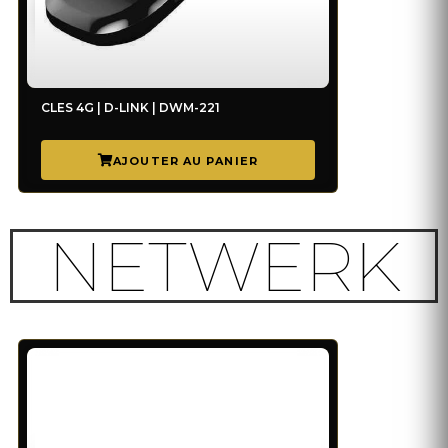
CLES 4G | D-LINK | DWM-221
NETWERK