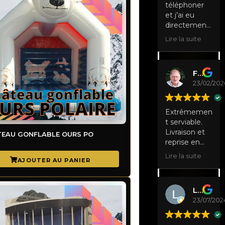
téléphoner
et j’ai eu
directement
de la
Lire la suite
disponibilité,
personnel
très gentils
Francis Damoiseau
23/02/202
Extrêmemen
t serviable.
Livraison et
EAU GONFLABLE OURS POLAIRE
reprise en
temps
Lire la suite
convenu.
Matériel bien
présenté et
Laurence Nibus
propreté
23/07/202
sans
reproche.