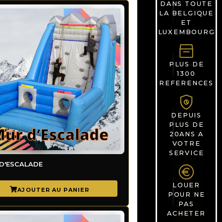
DANS TOUTE
LA BELGIQUE
ET
LUXEMBOURG
PLUS DE
1300
REFERENCES
DEPUIS
PLUS DE
20ANS A
VOTRE
SERVICE
D'ESCALADE
LOUER
POUR NE
PAS
ACHETER