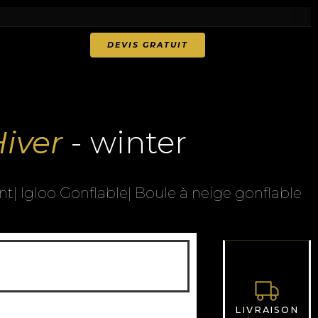
DEVIS GRATUIT
iver
- winter
nt| Igloo Gonflable| Boule à neige gonflable
LIVRAISON