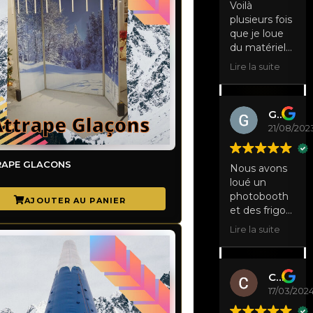
Voilà
plusieurs fois
que je loue
du matériel
pour mariage
Lire la suite
très bonne
qualité , très
bon accueil,
Géraldine Orban
et les prix
21/08/202
sont
compétitif je
conseille
DE NEIGE
RAPE GLACONS
Nous avons
vivement
loué un
photobooth
et des frigos
pour un
Lire la suite
baptême et
nous
sommes
Christiane Levaux
totalement
17/03/202
satisfaits. Le
photobooth