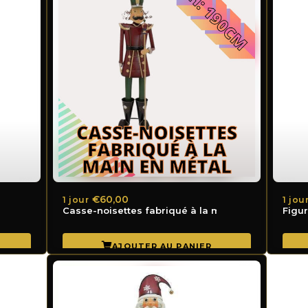
€60,00
1 jour
1 jou
la main en métal
Casse-noisettes fabriqué à la main en métal
Figur