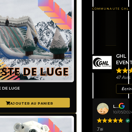
GHL
EVEN
47 Avis
E DE LUGE
Écrir
Laurine Adamus
10/05/202
J’ai