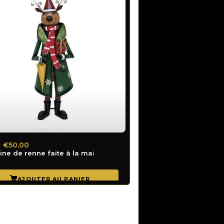
€50,00
r
ine de renne faite à la main en métal