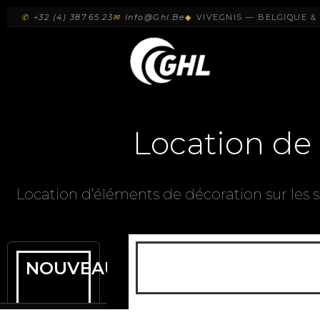
✆
+32 (4) 387.65.23
✉
Info@ghl.be
◆
VIVEGNIS — BELGIQUE 
Location de
Location d’éléments de décoration sur les s
NOUVEAUTES