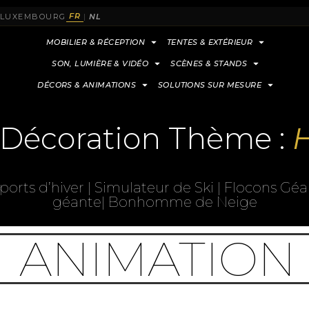
FR
& LUXEMBOURG
|
NL
MOBILIER & RÉCEPTION
TENTES & EXTÉRIEUR
SON, LUMIÈRE & VIDÉO
SCÈNES & STANDS
DÉCORS & ANIMATIONS
SOLUTIONS SUR MESURE
 Décoration Thème :
H
ports d’hiver | Simulateur de Ski | Flocons Géa
géante| Bonhomme de Neige
ANIMATION