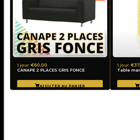
€60,00
€37
1 jour
1 jour
CANAPE 2 PLACES GRIS FONCE
Table man