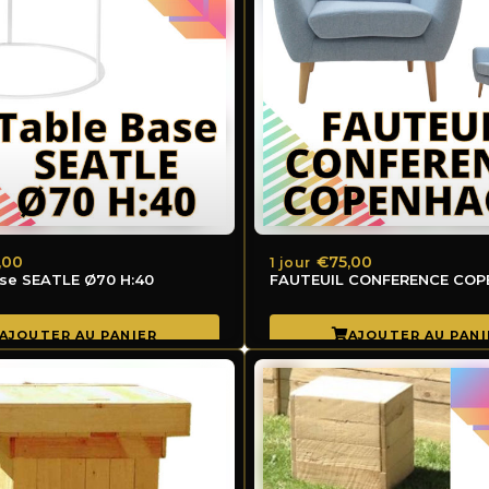
,00
€75,00
1 jour
se SEATLE Ø70 H:40
FAUTEUIL C