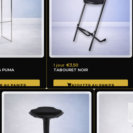
€3,50
1 jour
n PUMA
TABOURET NOIR