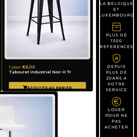
LA BELGIQUE
ET
LUXEMBOURG
PLUS DE
1300
REFERENCES
€6,00
DEPUIS
1 jour
Tabouret industriel Noir H 76 cm
PLUS DE
20ANS A
VOTRE
SERVICE
LOUER
POUR NE
PAS
ACHETER