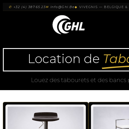
✆
+32 (4) 387.65.23
✉
Info@ghl.be
◆
VIVEGNIS — BELGIQUE 
Location de
Tab
Louez des tabourets et des bancs