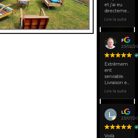
et j’ai eu
directemen
t de la
Lire la suite
disponibilité
, personnel
très gentils
Francis Damoiseau
23/02/2
Extrêmem
ent
serviable.
Livraison et
reprise en
Lire la suite
temps
convenu.
Matériel
Laurence Nibus
bien
23/07/2
présenté et
propreté
sans
Voilà