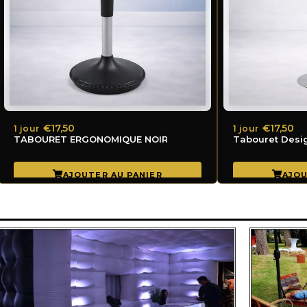
€17,50
€17,50
1 jour
1 jour
TABOURET ERGONOMIQUE NOIR AVEC SYSTÈME DE BALANC
Tabouret Desi
E