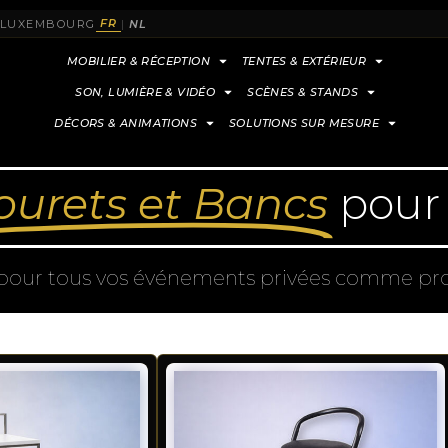
FR
& LUXEMBOURG
|
NL
MOBILIER & RÉCEPTION
TENTES & EXTÉRIEUR
SON, LUMIÈRE & VIDÉO
SCÈNES & STANDS
DÉCORS & ANIMATIONS
SOLUTIONS SUR MESURE
ourets et Bancs
pour
 pour tous vos événements privées comme prof