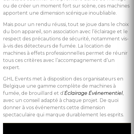
ou de créer un moment fort sur scène, ces machines
apportent une dimension scénique inoubliable.
Mais pour un rendu réussi, tout se joue dans le choix
du bon appareil, son association avec l’éclairage et le
respect des précautions de sécurité, notamment vis-
à-vis des détecteurs de fumée. La location de
machines à effets professionnelles permet de réunir
tous ces critères avec l’accompagnement d’un
expert.
GHL Events met à disposition des organisateurs en
Belgique une gamme complète de machines à
fumée, de brouillard et d’
Éclairage Événementiel
,
avec un conseil adapté à chaque projet. De quoi
donner à vos événements cette dimension
spectaculaire qui marque durablement les esprits.