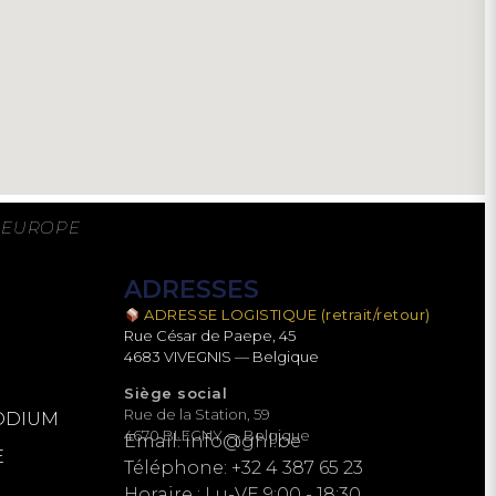
N EUROPE
ADRESSES
ADRESSE LOGISTIQUE (retrait/retour)
Rue César de Paepe, 45
4683 VIVEGNIS — Belgique
Siège social
Rue de la Station, 59
PODIUM
4670 BLEGNY — Belgique
Email:
info@ghl.be
E
Téléphone: +32 4 387 65 23
Horaire : Lu-VE 9:00 - 18:30