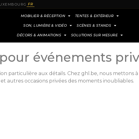
FR
 LUXEMBOURG
MOBILIER & RÉCEPTION
TENTES & EXTÉRIEUR
SON, LUMIÈRE & VIDÉO
SCÈNES & STANDS
DÉCORS & ANIMATIONS
SOLUTIONS SUR MESURE
 pour événements pri
n particulière aux détails. Chez ghl.be, nous mettons à v
es et autres occasions privées des moments inoubliables.