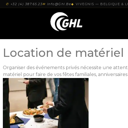
✆
+32 (4) 387.65.23
✉
Info@ghl.be
◆
VIVEGNIS — BELGIQUE &
Location de matériel
Organiser des événements privés nécessite une attentio
matériel pour faire de vos fêtes familiales, anniversair