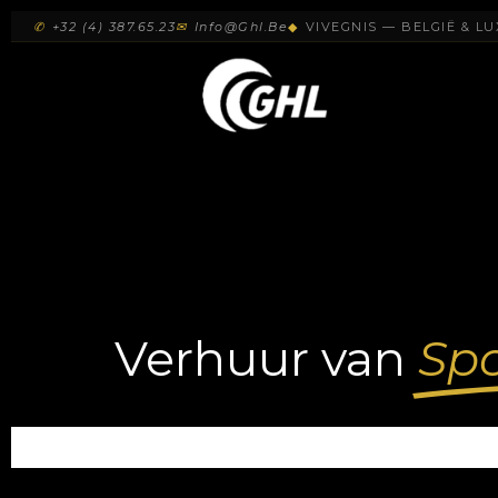
✆
+32 (4) 387.65.23
✉
Info@ghl.be
◆
VIVEGNIS — BELGIË & L
Verhuur van
Spo