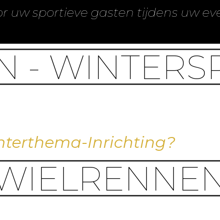
 uw sportieve gasten tijdens uw ev
N - WINTER
nterthema-Inrichting?
WIELRENNE