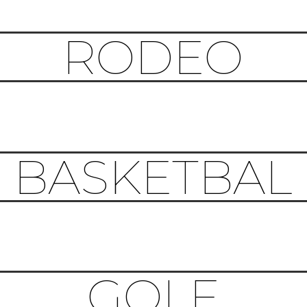
RODEO
BASKETBAL
GOLF