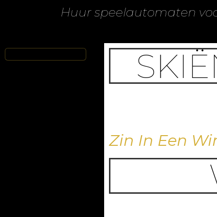
Huur speelautomaten voor
SKIË
Zin In Een Wi